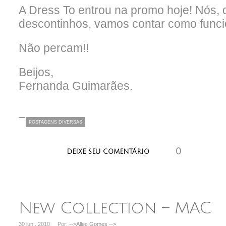
A Dress To entrou na promo hoje! Nós,
descontinhos, vamos contar como fun
Não percam!!
Beijos,
Fernanda Guimarães.
POSTAGENS DIVERSAS
0
aaaaaaa
DEIXE SEU COMENTÁRIO
New Collection – MAC
30 jun , 2010
Por:
-->Allec Gomes
-->