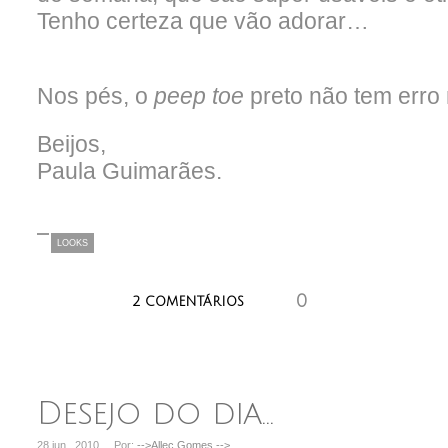
Tenho certeza que vão adorar…
Nos pés, o
peep toe
preto não tem erro
Beijos,
Paula Guimarães.
LOOKS
0
aaaaaaa
2 COMENTÁRIOS
Desejo do dia…
28 jun , 2010
Por:
-->Allec Gomes
-->