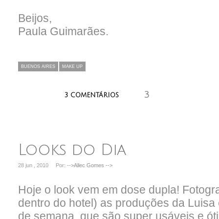
Beijos,
Paula Guimarães.
BUENOS AIRES
MAKE UP
3
aaaaaaa
3 COMENTÁRIOS
Looks do Dia
28 jun , 2010
Por:
-->Allec Gomes
-->
Hoje o look vem em dose dupla! Fotograf
dentro do hotel) as produções da Luisa
de semana, que são super usáveis e ót