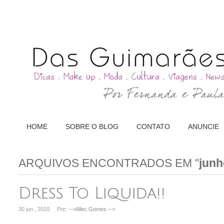
HOME
SOBRE O BLOG
CONTATO
ANUNCIE
ARQUIVOS ENCONTRADOS EM "
junh
Dress To Liquida!!
30 jun , 2010
Por:
-->Allec Gomes
-->