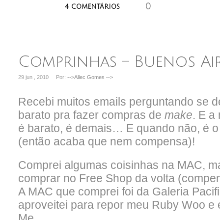
0
aaaaaaa
4 COMENTÁRIOS
Comprinhas – Buenos Ai
29 jun , 2010
Por:
-->Allec Gomes
-->
Recebi muitos emails perguntando se de
barato pra fazer compras de
make
. E a
é barato, é demais… E quando não, é 
(então acaba que nem compensa)!
Comprei algumas coisinhas na MAC, ma
comprar no Free Shop da volta (compen
A MAC que comprei foi da Galeria Pacifi
aproveitei para repor meu Ruby Woo e 
Me…