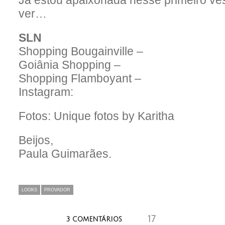
Já estou apaixonada nesse primeiro ve
ver…
SLN
Shopping Bougainville –
Goiânia Shopping –
Shopping Flamboyant –
Instagram:
Fotos: Unique fotos by Karitha
Beijos,
Paula Guimarães.
LOOKS
PROVADOR
17
aaaaaaa
3 COMENTÁRIOS