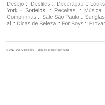
Desejo
::
Desfiles
::
Decoração
::
Looks
York - Sorteios ::
Receitas
::
Música :
Comprinhas
::
Sale
São Paulo
::
Sunglas
ai ::
Dicas de Beleza
::
For Boys
::
Prova
© 2013. Das Guimarães - Todos os direitos reservados